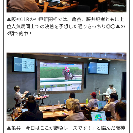
▲阪神11Rの神戸新聞杯では、亀谷、藤井記者ともに上
位人気馬同士での決着を予想した通りきっちり◎〇▲の
3頭で的中！
▲亀谷「今日はここが勝負レースです！」と臨んだ阪神