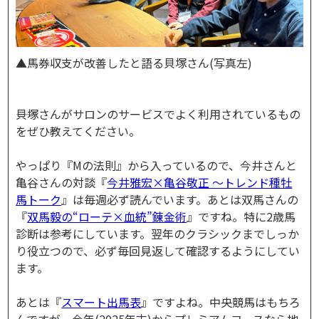
▲馬券収支が改善したと語る貝塚さん(写真左)
――貝塚さんがサロンのサービスでよく利用されているもの
をぜひ教えてください。
やっぱり『Mの法則』から入っているので、今井さんと
亀谷さんの対談『
今井雅宏×亀谷敬正 ～トレンド種牡
馬トーク
』は毎週必ず読んでいます。あとは双馬さんの
『
双馬毅の“ローテ×血統”錬金術
』ですね。特に2歳馬
診断は参考にしています。翌年のクラシックまでしっか
り役立つので、必ず毎回見返して確認するようにしてい
ます。
あとは『
スマート出馬表
』ですよね。中央競馬はもちろ
んですが、今年(2025年末)からプレミアムコースなら地