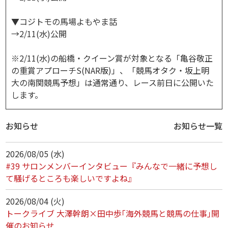
▼コジトモの馬場よもやま話
→2/11(水)公開
※2/11(水)の船橋・クイーン賞が対象となる「亀谷敬正
の重賞アプローチS(NAR版)」、「競馬オタク・坂上明
大の南関競馬予想」は通常通り、レース前日に公開いた
します。
お知らせ
お知らせ一覧
2026/08/05 (水)
#39 サロンメンバーインタビュー『みんなで一緒に予想し
て騒げるところも楽しいですよね』
2026/08/04 (火)
トークライブ 大澤幹朗×田中歩｢海外競馬と競馬の仕事｣開
催のお知らせ