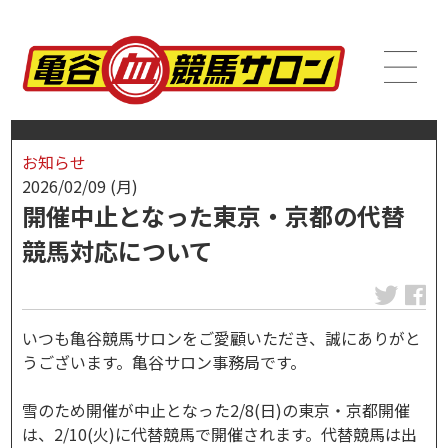
お知らせ
2026/02/09 (月)
開催中止となった東京・京都の代替
競馬対応について
いつも亀谷競馬サロンをご愛顧いただき、誠にありがと
うございます。亀谷サロン事務局です。
雪のため開催が中止となった2/8(日)の東京・京都開催
は、2/10(火)に代替競馬で開催されます。代替競馬は出