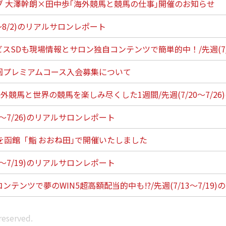
ブ 大澤幹朗×田中歩｢海外競馬と競馬の仕事｣開催のお知らせ
1～8/2)のリアルサロンレポート
スSDも現場情報とサロン独自コンテンツで簡単的中！/先週(7/2
回プレミアムコース入会募集について
R･海外競馬と世界の競馬を楽しみ尽くした1週間/先週(7/20～7/2
5～7/26)のリアルサロンレポート
を函館「鮨 おおね田｣で開催いたしました
8～7/19)のリアルサロンレポート
ンテンツで夢のWIN5超高額配当的中も!?/先週(7/13～7/19
reserved.