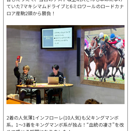
ていた7マキシマムドライブと6ミロワールのロードカナ
ロア産駒2頭から勝負！
2着の人気薄1インフローレ(10人気)も父キングマンボ
系。1～3着をキングマンボ系が独占！“血統の凄さ”を改