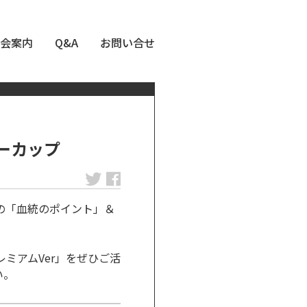
会案内
Q&A
お問い合せ
ィーカップ
の「血統のポイント」＆
ミアムVer」をぜひご活
い。