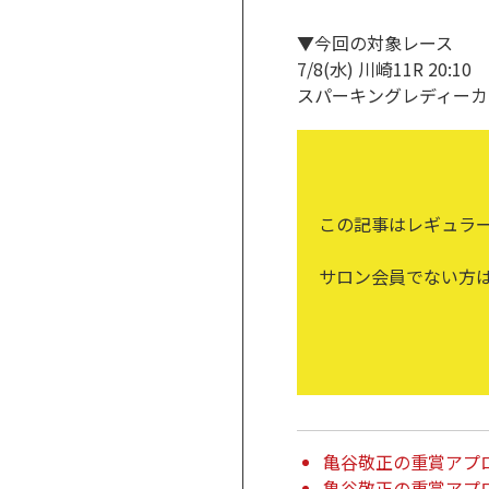
▼今回の対象レース
7/8(水) 川崎11R 20:10
スパーキングレディーカ
この記事はレギュラ
サロン会員でない方
亀谷敬正の重賞アプロ
亀谷敬正の重賞アプロ