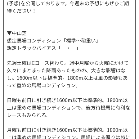
(予想)を公開しております。今週末の予想にもぜひご期
待ください！
▼中山芝
想定馬場コンディション「標準～稍重い」
想定トラックバイアス「 ・ 」
先週土曜はCコース替わり。週中月曜から火曜にかけて
久々にまとまった降雨あったものの、大きな影響はな
し。1600m以下は標準的。1800m以上は風の影響もあ
って重めの馬場コンディション。
日曜も前日に引き続き1600m以下は標準的。1800m以
上は重めの馬場コンディションで、後方待機馬に有利な
レースもみられる。
月曜も前日に引き続き1600m以下は標準的。1800m以
上は重めの馬場コンディション。馬場による偏りは特に