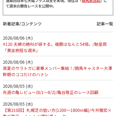
通算回収率も大幅プラス収支を実現。現在は『
競馬放送局
』に
て週末の勝負レースを公開中。
新着記事/コンテンツ
記事一覧
2026/08/06 (木)
#120 夫婦の絶叫が谺する。複勝はなんと54倍。/馳星周
「黄金旅程な週末」
2026/08/06 (木)
真夏のサラトガに豪華メンバー集結！/競馬キャスター大澤
幹朗のココだけのハナシ
2026/08/05 (水)
先週の亀レビュー(8/1～8/2)/亀谷敬正のレース回顧
2026/08/05 (水)
【第210回】札幌芝の狙い方(1200～1800m編)/今井雅宏×