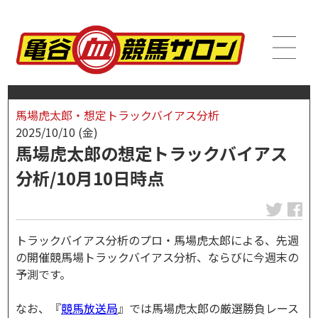
馬場虎太郎・想定トラックバイアス分析
2025/10/10 (金)
馬場虎太郎の想定トラックバイアス
分析/10月10日時点
トラックバイアス分析のプロ・馬場虎太郎による、先週
の開催競馬場トラックバイアス分析、ならびに今週末の
予測です。
なお、『
競馬放送局
』では馬場虎太郎の厳選勝負レース