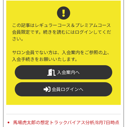
この記事はレギュラーコース＆プレミアムコース
会員限定です。続きを読むにはログインしてくだ
さい。
サロン会員でない方は、入会案内をご参照の上、
入会手続きをお願いいたします。
入会案内へ
会員ログインへ
馬場虎太郎の想定トラックバイアス分析/8月7日時点