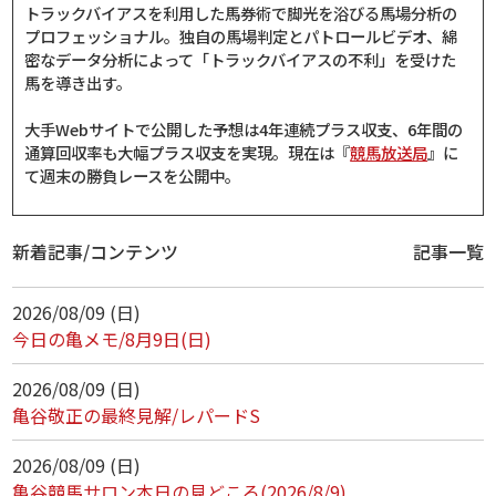
トラックバイアスを利用した馬券術で脚光を浴びる馬場分析の
プロフェッショナル。独自の馬場判定とパトロールビデオ、綿
密なデータ分析によって「トラックバイアスの不利」を受けた
馬を導き出す。
大手Webサイトで公開した予想は4年連続プラス収支、6年間の
通算回収率も大幅プラス収支を実現。現在は『
競馬放送局
』に
て週末の勝負レースを公開中。
新着記事/コンテンツ
記事一覧
2026/08/09 (日)
今日の亀メモ/8月9日(日)
2026/08/09 (日)
亀谷敬正の最終見解/レパードS
2026/08/09 (日)
亀谷競馬サロン本日の見どころ(2026/8/9)