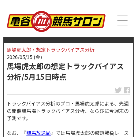
馬場虎太郎・想定トラックバイアス分析
2026/05/15 (金)
馬場虎太郎の想定トラックバイアス
分析/5月15日時点
トラックバイアス分析のプロ・馬場虎太郎による、先週
の開催競馬場トラックバイアス分析、ならびに今週末の
予測です。
なお、『
競馬放送局
』では馬場虎太郎の厳選勝負レース