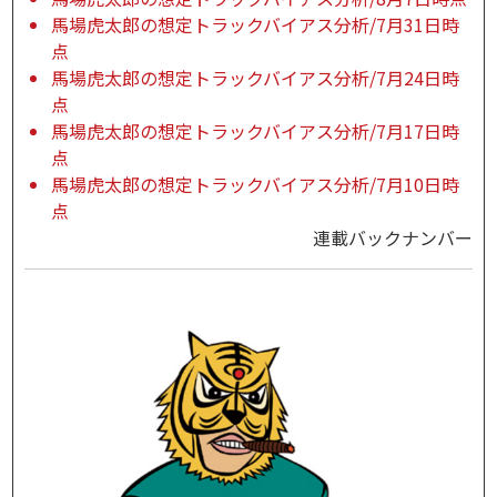
馬場虎太郎の想定トラックバイアス分析/7月31日時
点
馬場虎太郎の想定トラックバイアス分析/7月24日時
点
馬場虎太郎の想定トラックバイアス分析/7月17日時
点
馬場虎太郎の想定トラックバイアス分析/7月10日時
点
連載バックナンバー