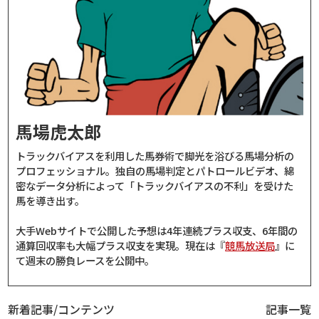
馬場虎太郎
トラックバイアスを利用した馬券術で脚光を浴びる馬場分析の
プロフェッショナル。独自の馬場判定とパトロールビデオ、綿
密なデータ分析によって「トラックバイアスの不利」を受けた
馬を導き出す。
大手Webサイトで公開した予想は4年連続プラス収支、6年間の
通算回収率も大幅プラス収支を実現。現在は『
競馬放送局
』に
て週末の勝負レースを公開中。
新着記事/コンテンツ
記事一覧