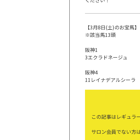
ください！
【3月8日(土)のお宝馬】
※該当馬13頭
阪神1
3エクラドネージュ
阪神4
11レイナデアルシーラ
この記事はレギュラ
サロン会員でない方