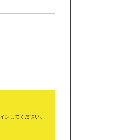
インしてください。