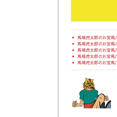
馬場虎太郎のお宝馬/8
馬場虎太郎のお宝馬/8
馬場虎太郎のお宝馬/8
馬場虎太郎のお宝馬/7
馬場虎太郎のお宝馬/7