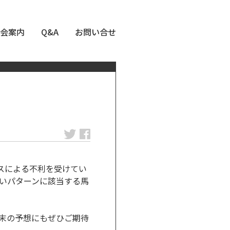
会案内
Q&A
お問い合せ
スによる不利を受けてい
いパターンに該当する馬
末の予想にもぜひご期待