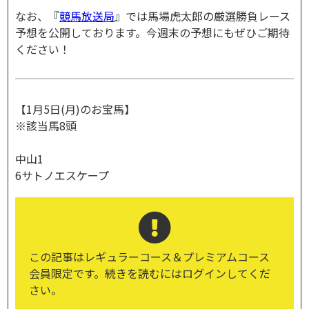
なお、『
競馬放送局
』では馬場虎太郎の厳選勝負レース
予想を公開しております。今週末の予想にもぜひご期待
ください！
【1月5日(月)のお宝馬】
※該当馬8頭
中山1
6サトノエスケープ
この記事はレギュラーコース＆プレミアムコース
会員限定です。続きを読むにはログインしてくだ
さい。