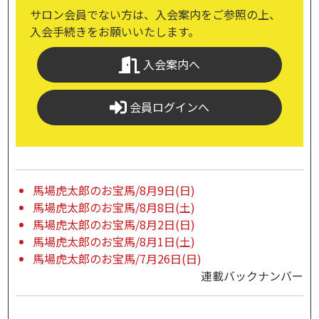
サロン会員でない方は、入会案内をご参照の上、
入会手続きをお願いいたします。
入会案内へ
会員ログインへ
馬場虎太郎のお宝馬/8月9日(日)
馬場虎太郎のお宝馬/8月8日(土)
馬場虎太郎のお宝馬/8月2日(日)
馬場虎太郎のお宝馬/8月1日(土)
馬場虎太郎のお宝馬/7月26日(日)
連載バックナンバー