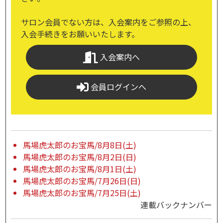
サロン会員でない方は、入会案内をご参照の上、
入会手続きをお願いいたします。
入会案内へ
会員ログインへ
馬場虎太郎のお宝馬/8月8日(土)
馬場虎太郎のお宝馬/8月2日(日)
馬場虎太郎のお宝馬/8月1日(土)
馬場虎太郎のお宝馬/7月26日(日)
馬場虎太郎のお宝馬/7月25日(土)
連載バックナンバー