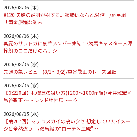
2026/08/06 (木)
#120 夫婦の絶叫が谺する。複勝はなんと54倍。/馳星周
「黄金旅程な週末」
2026/08/06 (木)
真夏のサラトガに豪華メンバー集結！/競馬キャスター大澤
幹朗のココだけのハナシ
2026/08/05 (水)
先週の亀レビュー(8/1～8/2)/亀谷敬正のレース回顧
2026/08/05 (水)
【第210回】札幌芝の狙い方(1200～1800m編)/今井雅宏×
亀谷敬正 ～トレンド種牡馬トーク
2026/08/05 (水)
【第267回】マテラスカイの凄いクセ 想定していたイメー
ジと全然違う！/双馬毅の“ローテ×血統”…