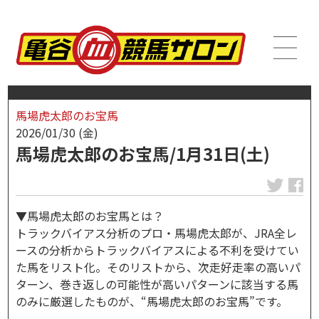
馬場虎太郎のお宝馬
2026/01/30 (金)
馬場虎太郎のお宝馬/1月31日(土)
▼馬場虎太郎のお宝馬とは？
トラックバイアス分析のプロ・馬場虎太郎が、JRA全レ
ースの分析からトラックバイアスによる不利を受けてい
た馬をリスト化。そのリストから、次走好走率の高いパ
ターン、巻き返しの可能性が高いパターンに該当する馬
のみに厳選したものが、“馬場虎太郎のお宝馬”です。