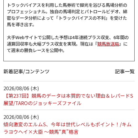
トラックバイアスを利用した馬券術で脚光を浴びる馬場分析の
プロフェッショナル。独自の馬場判定とパトロールビデオ、綿
密なデータ分析によって「トラックバイアスの不利」を受けた
馬を導き出す。
大手Webサイトで公開した予想は4年連続プラス収支、6年間の
通算回収率も大幅プラス収支を実現。現在は『
競馬放送局
』に
て週末の勝負レースを公開中。
新着記事/コンテンツ
記事一覧
2026/08/06 (木)
【第237回】競馬のデータは本質的でない理由＆レパードS
展望/TAROのジョッキーズファイル
2026/08/06 (木)
傾向激変のエルムS、今年は世代レベルもポイント！/キム
ラヨウヘイ×大臣 ～競馬“真”格言