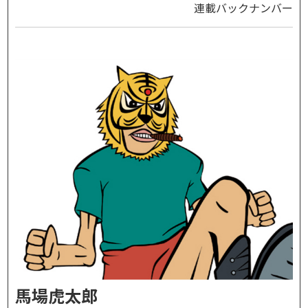
連載バックナンバー
馬場虎太郎