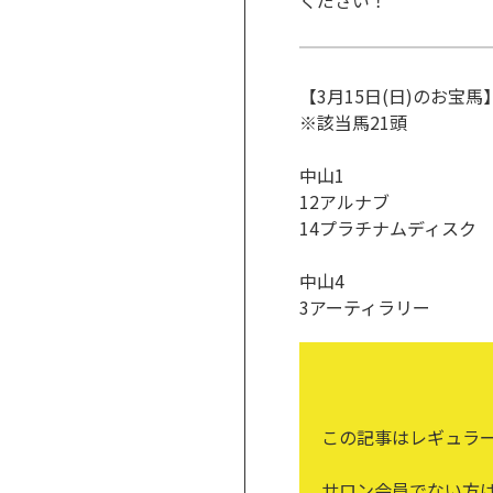
ください！
【3月15日(日)のお宝馬
※該当馬21頭
中山1
12アルナブ
14プラチナムディスク
中山4
3アーティラリー
この記事はレギュラ
サロン会員でない方