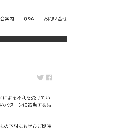
会案内
Q&A
お問い合せ
スによる不利を受けてい
いパターンに該当する馬
末の予想にもぜひご期待