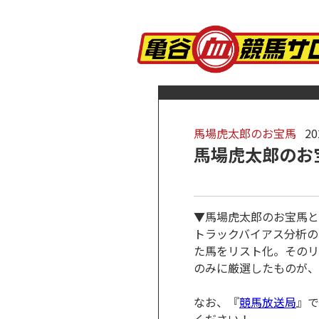
馬場虎太郎のお宝馬
20
馬場虎太郎のお宝
▼馬場虎太郎のお宝馬と
トラックバイアス分析の
た馬をリスト化。そのリ
のみに厳選したものが、
なお、『
競馬放送局
』で