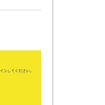
インしてください。