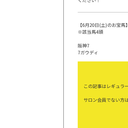
ください！
【6月20日(土)のお宝馬
※該当馬4頭
阪神7
7ガウディ
この記事はレギュラ
サロン会員でない方