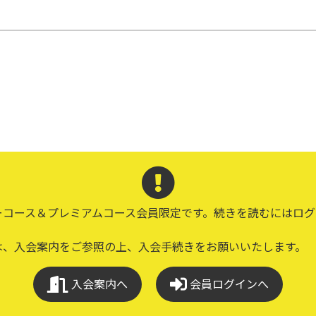
】
ーコース＆プレミアムコース会員限定です。続きを読むにはログ
は、入会案内をご参照の上、入会手続きをお願いいたします。
入会案内へ
会員ログインへ