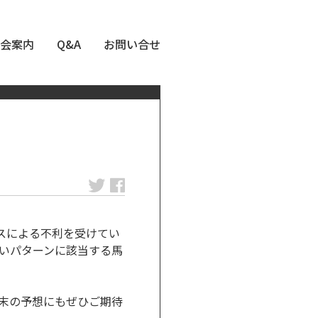
会案内
Q&A
お問い合せ
スによる不利を受けてい
いパターンに該当する馬
末の予想にもぜひご期待