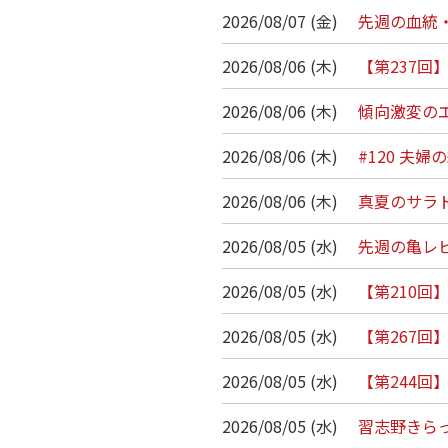
2026/08/07 (金)
先週の血統
2026/08/06 (木)
【第237回
2026/08/06 (木)
傾向激変のエ
2026/08/06 (木)
#120 夫
2026/08/06 (木)
真夏のサラ
2026/08/05 (水)
先週の亀レビ
2026/08/05 (水)
【第210回
2026/08/05 (水)
【第267回
2026/08/05 (水)
【第244回
2026/08/05 (水)
習志野きら