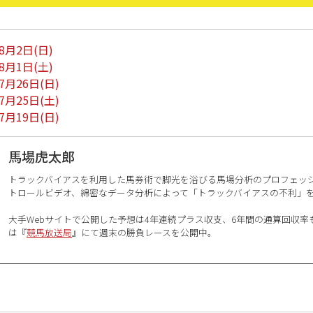
月2日(日)
月1日(土)
月26日(日)
月25日(土)
月19日(日)
馬場虎太郎
トラックバイアスを利用した馬券術で脚光を浴びる馬場分析のプロフェッ
トロールビデオ、綿密なデータ分析によって「トラックバイアスの不利」
大手Webサイトで公開した予想は4年連続プラス収支、6年間の通算回収
は『
競馬放送局
』にて週末の勝負レースを公開中。