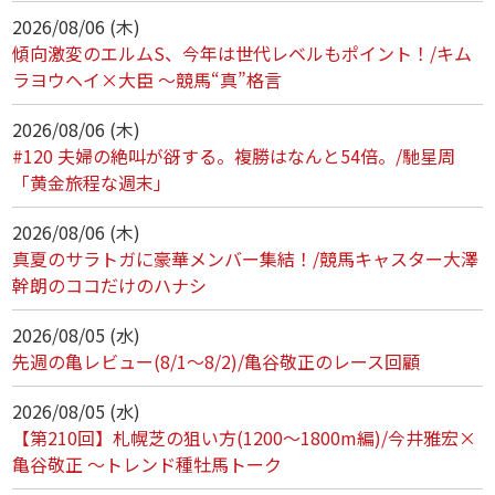
2026/08/06 (木)
傾向激変のエルムS、今年は世代レベルもポイント！/キム
ラヨウヘイ×大臣 ～競馬“真”格言
2026/08/06 (木)
#120 夫婦の絶叫が谺する。複勝はなんと54倍。/馳星周
「黄金旅程な週末」
2026/08/06 (木)
真夏のサラトガに豪華メンバー集結！/競馬キャスター大澤
幹朗のココだけのハナシ
2026/08/05 (水)
先週の亀レビュー(8/1～8/2)/亀谷敬正のレース回顧
2026/08/05 (水)
【第210回】札幌芝の狙い方(1200～1800m編)/今井雅宏×
亀谷敬正 ～トレンド種牡馬トーク