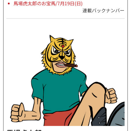
馬場虎太郎のお宝馬/7月19日(日)
連載バックナンバー