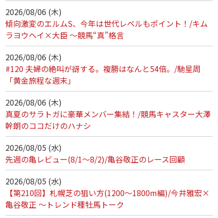
2026/08/06 (木)
傾向激変のエルムS、今年は世代レベルもポイント！/キム
ラヨウヘイ×大臣 ～競馬“真”格言
2026/08/06 (木)
#120 夫婦の絶叫が谺する。複勝はなんと54倍。/馳星周
「黄金旅程な週末」
2026/08/06 (木)
真夏のサラトガに豪華メンバー集結！/競馬キャスター大澤
幹朗のココだけのハナシ
2026/08/05 (水)
先週の亀レビュー(8/1～8/2)/亀谷敬正のレース回顧
2026/08/05 (水)
【第210回】札幌芝の狙い方(1200～1800m編)/今井雅宏×
亀谷敬正 ～トレンド種牡馬トーク