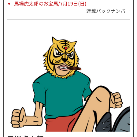
馬場虎太郎のお宝馬/7月19日(日)
連載バックナンバー