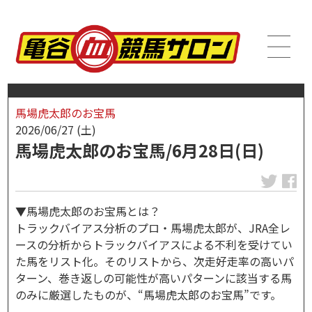
馬場虎太郎のお宝馬
2026/06/27 (土)
馬場虎太郎のお宝馬/6月28日(日)
▼馬場虎太郎のお宝馬とは？
トラックバイアス分析のプロ・馬場虎太郎が、JRA全レ
ースの分析からトラックバイアスによる不利を受けてい
た馬をリスト化。そのリストから、次走好走率の高いパ
ターン、巻き返しの可能性が高いパターンに該当する馬
のみに厳選したものが、“馬場虎太郎のお宝馬”です。