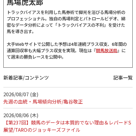
馬場虎太郎
トラックバイアスを利用した馬券術で脚光を浴びる馬場分析の
プロフェッショナル。独自の馬場判定とパトロールビデオ、綿
密なデータ分析によって「トラックバイアスの不利」を受けた
馬を導き出す。
大手Webサイトで公開した予想は4年連続プラス収支、6年間の
通算回収率も大幅プラス収支を実現。現在は『
競馬放送局
』に
て週末の勝負レースを公開中。
新着記事/コンテンツ
記事一覧
2026/08/07 (金)
先週の血統・馬場傾向分析/亀谷敬正
2026/08/06 (木)
【第237回】競馬のデータは本質的でない理由＆レパードS
展望/TAROのジョッキーズファイル