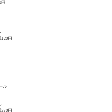
0円
ツ
勝120円
ール
ル
勝270円