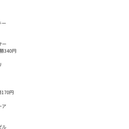
キー
サー
勝340円
リ
勝170円
ーア
ゼル