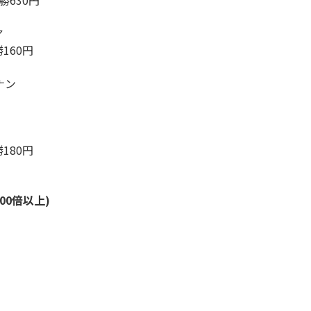
勝630円
ア
勝160円
ナン
勝180円
00倍以上)