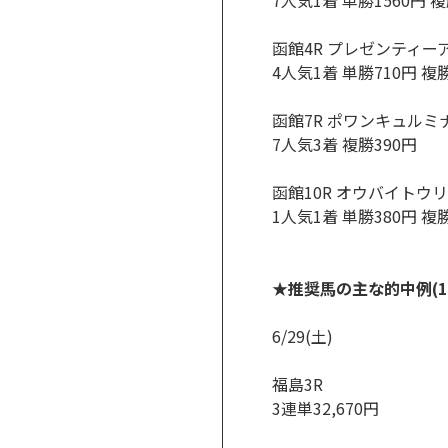
7人気1着 単勝1560円 複
函館4R プレゼンティー
4人気1着 単勝710円 複
函館7R ポワンキュルミ
7人気3着 複勝390円
函館10R オウバイトウリ
1人気1着 単勝380円 複
★推奨馬の主な的中例(1
6/29(土)
福島3R
3連単32,670円