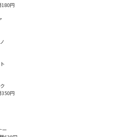
勝180円
ア
ナノ
ート
ック
勝350円
ナー