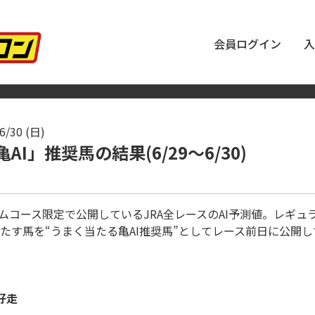
会員ログイン
入
6/30 (日)
I」推奨馬の結果(6/29～6/30)
アムコース限定で公開しているJRA全レースのAI予測値。レギ
たす馬を“うまく当たる亀AI推奨馬”としてレース前日に公開
好走