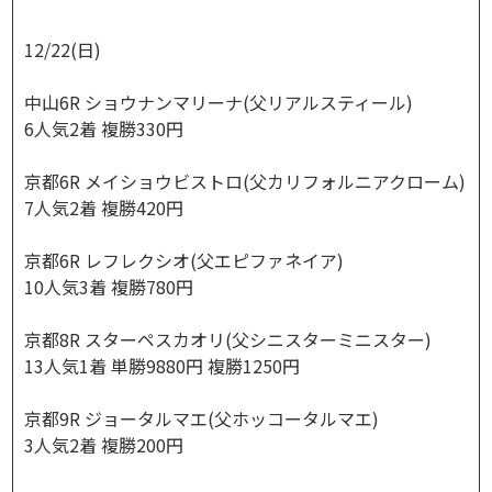
12/22(日)
中山6R ショウナンマリーナ(父リアルスティール)
6人気2着 複勝330円
京都6R メイショウビストロ(父カリフォルニアクローム)
7人気2着 複勝420円
京都6R レフレクシオ(父エピファネイア)
10人気3着 複勝780円
京都8R スターペスカオリ(父シニスターミニスター)
13人気1着 単勝9880円 複勝1250円
京都9R ジョータルマエ(父ホッコータルマエ)
3人気2着 複勝200円