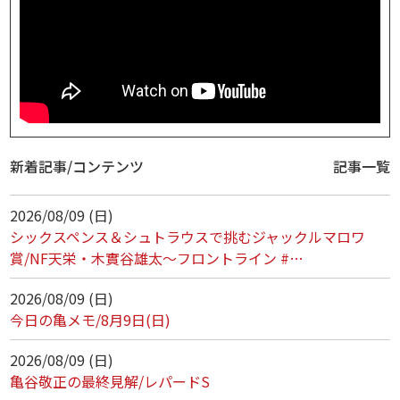
新着記事/コンテンツ
記事一覧
2026/08/09 (日)
シックスペンス＆シュトラウスで挑むジャックルマロワ
賞/NF天栄・木實谷雄太～フロントライン #…
2026/08/09 (日)
今日の亀メモ/8月9日(日)
2026/08/09 (日)
亀谷敬正の最終見解/レパードS