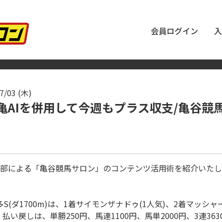
会員ログイン
入
7/03 (木)
亀AIを併用して今週もプラス収支/亀谷競
部による「亀谷競馬サロン」のコンテンツ活用術を紹介いたし
 博多S(ダ1700m)は、1着サイモンザナドゥ(1人気)、2着マッシャ
払い戻しは、単勝250円、馬連1100円、馬単2000円、3連3630