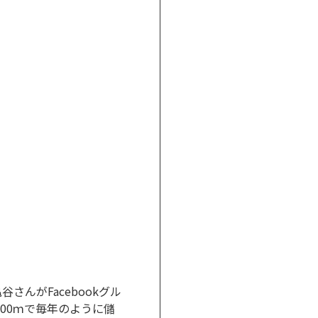
んがFacebookグル
00ｍで毎年のように儲