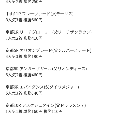
4人気2着 複勝250円
中山11R フレーヴァード(父モーリス)
8人気3着 複勝660円
京都1R リーチグローリー(父リーチザクラウン)
7人気2着 複勝410円
京都5R オリオンブレード(父シルバーステート)
4人気3着 複勝190円
京都6R アンガーザガール(父リオンディーズ)
6人気2着 複勝460円
京都6R エバイダンス(父ダイワメジャー)
5人気3着 複勝340円
京都10R アスクシュタイン(父ドゥラメンテ)
1人気1着 単勝160円 複勝110円