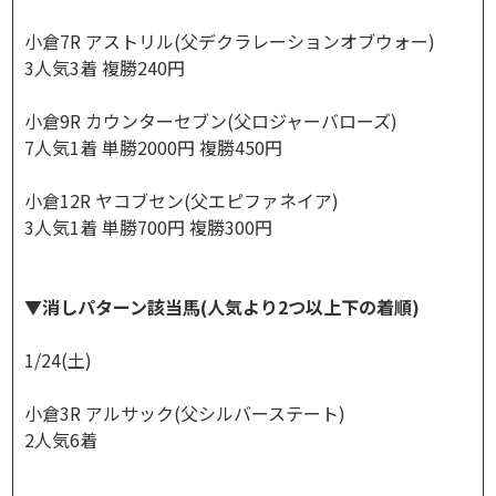
小倉7R アストリル(父デクラレーションオブウォー)
3人気3着 複勝240円
小倉9R カウンターセブン(父ロジャーバローズ)
7人気1着 単勝2000円 複勝450円
小倉12R ヤコブセン(父エピファネイア)
3人気1着 単勝700円 複勝300円
▼消しパターン該当馬(人気より2つ以上下の着順)
1/24(土)
小倉3R アルサック(父シルバーステート)
2人気6着