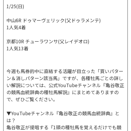
1/25(日)
中山6R ドゥマーヴェリック(父ドゥラメンテ)
1人気4着
京都10R チューラワンサ(父レイデオロ)
1人気13着
今週も馬券的中に直結する活躍が目立った「買いパター
ン＆消しパターン該当馬」ですが、各種牡馬ごとの詳し
い解説については、公式YouTubeチャンネル『亀谷敬正
の競馬血統辞典の種牡馬解説』にまとめてありますの
で、ぜひご覧ください。
▼YouTubeチャンネル『亀谷敬正の競馬血統辞典』と
は？
亀谷敬正が提唱する『1頭の種牡馬を覚えるだけでも競