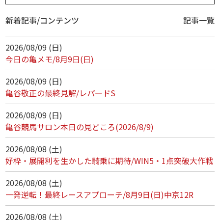
新着記事/コンテンツ
記事一覧
2026/08/09 (日)
今日の亀メモ/8月9日(日)
2026/08/09 (日)
亀谷敬正の最終見解/レパードS
2026/08/09 (日)
亀谷競馬サロン本日の見どころ(2026/8/9)
2026/08/08 (土)
好枠・展開利を生かした騎乗に期待/WIN5・1点突破大作戦
2026/08/08 (土)
一発逆転！最終レースアプローチ/8月9日(日)中京12R
2026/08/08 (土)