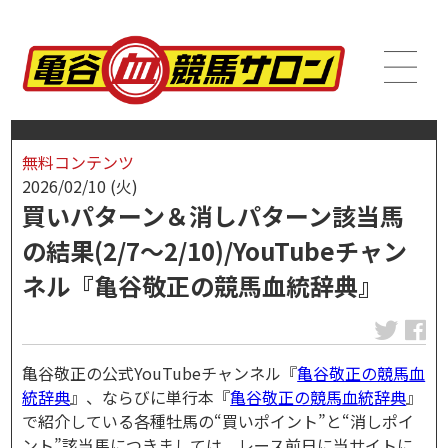
無料コンテンツ
2026/02/10 (火)
買いパターン＆消しパターン該当馬
の結果(2/7～2/10)/YouTubeチャン
ネル『亀谷敬正の競馬血統辞典』
亀谷敬正の公式YouTubeチャンネル『
亀谷敬正の競馬血
統辞典
』、ならびに単行本『
亀谷敬正の競馬血統辞典
』
で紹介している各種牡馬の“買いポイント”と“消しポイ
ント”該当馬につきましては、レース前日に当サイトに