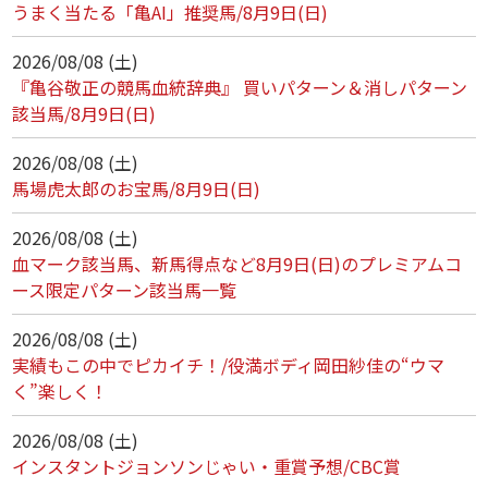
うまく当たる「亀AI」推奨馬/8月9日(日)
2026/08/08 (土)
『亀谷敬正の競馬血統辞典』 買いパターン＆消しパターン
該当馬/8月9日(日)
2026/08/08 (土)
馬場虎太郎のお宝馬/8月9日(日)
2026/08/08 (土)
血マーク該当馬、新馬得点など8月9日(日)のプレミアムコ
ース限定パターン該当馬一覧
2026/08/08 (土)
実績もこの中でピカイチ！/役満ボディ岡田紗佳の“ウマ
く”楽しく！
2026/08/08 (土)
インスタントジョンソンじゃい・重賞予想/CBC賞