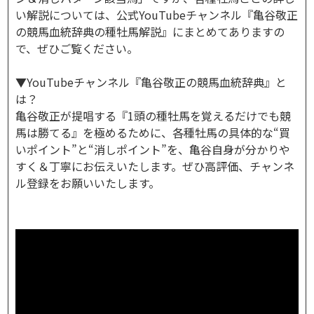
い解説については、公式YouTubeチャンネル『亀谷敬正
の競馬血統辞典の種牡馬解説』にまとめてありますの
で、ぜひご覧ください。
▼YouTubeチャンネル『亀谷敬正の競馬血統辞典』と
は？
亀谷敬正が提唱する『1頭の種牡馬を覚えるだけでも競
馬は勝てる』を極めるために、各種牡馬の具体的な“買
いポイント”と“消しポイント”を、亀谷自身が分かりや
すく＆丁寧にお伝えいたします。ぜひ高評価、チャンネ
ル登録をお願いいたします。