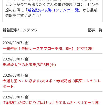
ヒントが今年も盛りだくさんの亀谷競馬サロン。ぜひ予
想のお供に「
新着記事/攻略コンテンツ 一覧
」から最新
情報をご覧ください！
新着記事/コンテンツ
記事一覧
2026/08/07 (金)
一発逆転！最終レースアプローチ/8月8日(土)中京12R
2026/08/07 (金)
馬場虎太郎のお宝馬/8月8日(土)
2026/08/07 (金)
今週も狙っていきます/大スポ・赤城記者の栗東トレセンレ
ポート
2026/08/07 (金)
主戦騎手が追い切りに駆けつけたエルムS・ペリエール陣