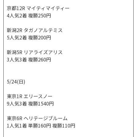
京都12R マイティマイティー
4人気2着 複勝250円
新潟2R タガノアルテミス
5人気2着 複勝200円
新潟5R リアライズアリス
3人気3着 複勝260円
5/24(日)
東京1R エリースノー
9人気3着 複勝1540円
東京6R ヘリテージブルーム
1人気1着 単勝160円 複勝110円