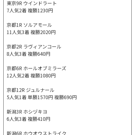
東京9R ウインドラート
7人気2着 複勝1230円
京都1R ソルアモール
11人気3着 複勝2020円
京都2R ラヴィアンコール
8人気3着 複勝640円
京都6R ホールオブミラーズ
12人気2着 複勝1080円
京都12R ジュルナール
5人気1着 単勝1570円 複勝690円
新潟3R ホシヅキヨ
6人気3着 複勝410円
新潟6R ホウオウストライク