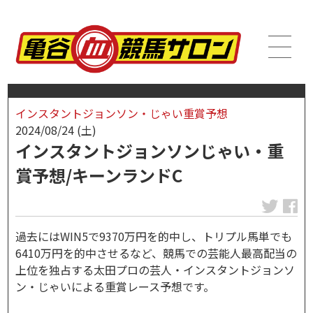
インスタントジョンソン・じゃい重賞予想
2024/08/24 (土)
インスタントジョンソンじゃい・重
賞予想/キーンランドC
過去にはWIN5で9370万円を的中し、トリプル馬単でも
6410万円を的中させるなど、競馬での芸能人最高配当の
上位を独占する太田プロの芸人・インスタントジョンソ
ン・じゃいによる重賞レース予想です。