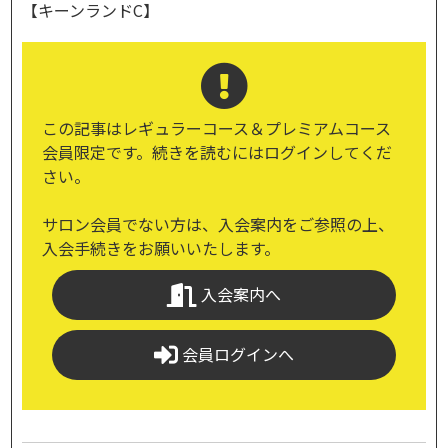
【キーンランドC】
この記事はレギュラーコース＆プレミアムコース
会員限定です。続きを読むにはログインしてくだ
さい。
サロン会員でない方は、入会案内をご参照の上、
入会手続きをお願いいたします。
入会案内へ
会員ログインへ