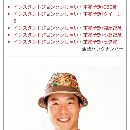
インスタントジョンソンじゃい・重賞予想/CBC賞
インスタントジョンソンじゃい・重賞予想/クイーン
S
インスタントジョンソンじゃい・重賞予想/関屋記念
インスタントジョンソンじゃい・重賞予想/小倉記念
インスタントジョンソンじゃい・重賞予想/七夕賞
連載バックナンバー