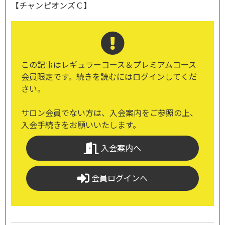
【チャンピオンズＣ】
この記事はレギュラーコース＆プレミアムコース
会員限定です。続きを読むにはログインしてくだ
さい。
サロン会員でない方は、入会案内をご参照の上、
入会手続きをお願いいたします。
入会案内へ
会員ログインへ