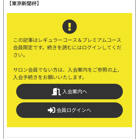
【東京新聞杯】
この記事はレギュラーコース＆プレミアムコース
会員限定です。続きを読むにはログインしてくだ
さい。
サロン会員でない方は、入会案内をご参照の上、
入会手続きをお願いいたします。
入会案内へ
会員ログインへ