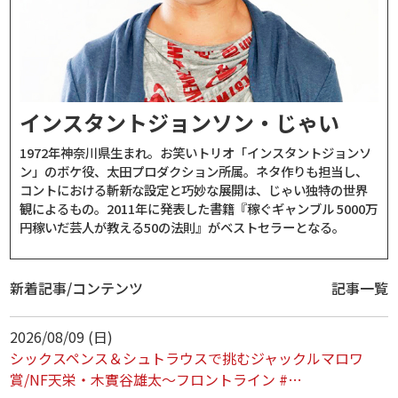
インスタントジョンソン・じゃい
1972年神奈川県生まれ。お笑いトリオ「インスタントジョンソ
ン」のボケ役、太田プロダクション所属。ネタ作りも担当し、
コントにおける斬新な設定と巧妙な展開は、じゃい独特の世界
観によるもの。2011年に発表した書籍『稼ぐギャンブル 5000万
円稼いだ芸人が教える50の法則』がベストセラーとなる。
新着記事/コンテンツ
記事一覧
2026/08/09 (日)
シックスペンス＆シュトラウスで挑むジャックルマロワ
賞/NF天栄・木實谷雄太～フロントライン #…