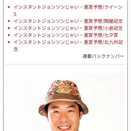
インスタントジョンソンじゃい・重賞予想/クイーン
S
インスタントジョンソンじゃい・重賞予想/関屋記念
インスタントジョンソンじゃい・重賞予想/小倉記念
インスタントジョンソンじゃい・重賞予想/七夕賞
インスタントジョンソンじゃい・重賞予想/北九州記
念
連載バックナンバー