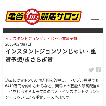
インスタントジョンソン・じゃい重賞予想
2026/02/08 (日)
インスタントジョンソンじゃい・重
賞予想/きさらぎ賞
過去にはWIN5で9370万円を的中し、トリプル馬単でも
6410万円を的中させるなど、競馬での芸能人最高配当の
上位を独占する太田プロの芸人・インスタントジョンソ
ン・じゃいによる重賞レース予想です。