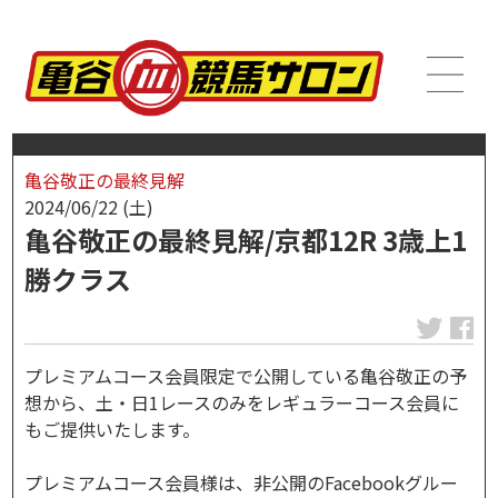
亀谷敬正の最終見解
2024/06/22 (土)
亀谷敬正の最終見解/京都12R 3歳上1
勝クラス
プレミアムコース会員限定で公開している亀谷敬正の予
想から、土・日1レースのみをレギュラーコース会員に
もご提供いたします。
プレミアムコース会員様は、非公開のFacebookグルー