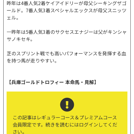
昨年は4番人気2着ケイアイドリーが母父シーキングザゴ
ールド。7番人気3着スペシャルエックスが母父スニッツ
ェル。
一昨年は5番人気3着のサクセスエナジーは父がキンシャ
サノキセキ。
芝のスプリント戦でも高いパフォーマンスを発揮する血
を持つ馬が走りやすい。
【兵庫ゴールドトロフィー
本命馬・見解】
この記事はレギュラーコース＆プレミアムコース
会員限定です。続きを読むにはログインしてくだ
さい。