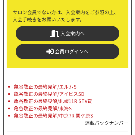
サロン会員でない方は、入会案内をご参照の上、
入会手続きをお願いいたします。
入会案内へ
会員ログインへ
亀谷敬正の最終見解/エルムS
亀谷敬正の最終見解/アイビスSD
亀谷敬正の最終見解/札幌11R STV賞
亀谷敬正の最終見解/東海S
亀谷敬正の最終見解/中京7R 関ケ原S
連載バックナンバー