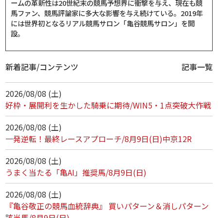
ームの革新性は20世紀末の競馬予想界に衝撃を与え、現在も競
馬ファン、競馬評論家に多大な影響を与え続けている。2019年
には世界初となるリアル競馬サロン「亀谷競馬サロン」を開
設。
新着記事/コンテンツ
記事一覧
2026/08/08 (土)
好枠・展開利を生かした騎乗に期待/WIN5・1点突破大作戦
2026/08/08 (土)
一発逆転！最終レースアプローチ/8月9日(日)中京12R
2026/08/08 (土)
うまく当たる「亀AI」推奨馬/8月9日(日)
2026/08/08 (土)
『亀谷敬正の競馬血統辞典』 買いパターン＆消しパターン
該当馬/8月9日(日)