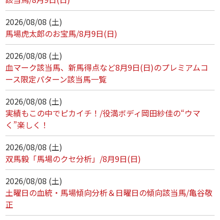
2026/08/08 (土)
馬場虎太郎のお宝馬/8月9日(日)
2026/08/08 (土)
血マーク該当馬、新馬得点など8月9日(日)のプレミアムコ
ース限定パターン該当馬一覧
2026/08/08 (土)
実績もこの中でピカイチ！/役満ボディ岡田紗佳の“ウマ
く”楽しく！
2026/08/08 (土)
双馬毅「馬場のクセ分析」/8月9日(日)
2026/08/08 (土)
土曜日の血統・馬場傾向分析＆日曜日の傾向該当馬/亀谷敬
正