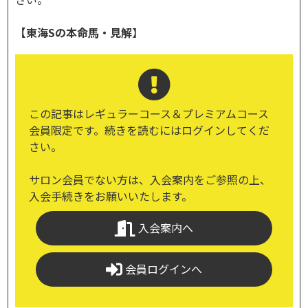
【東海Sの本命馬・見解
】
この記事はレギュラーコース＆プレミアムコース
会員限定です。続きを読むにはログインしてくだ
さい。
サロン会員でない方は、入会案内をご参照の上、
入会手続きをお願いいたします。
入会案内へ
会員ログインへ