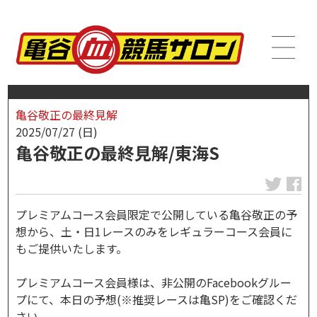
亀谷敬正の最終見解
2025/07/27 (日)
亀谷敬正の最終見解/東海S
プレミアムコース会員限定で公開している亀谷敬正の予
想から、土・日1レースのみをレギュラーコース会員に
もご提供いたします。
プレミアムコース会員様は、非公開のFacebookグルー
プにて、本日の予想(※推奨レースは亀SP)をご確認くだ
さい。