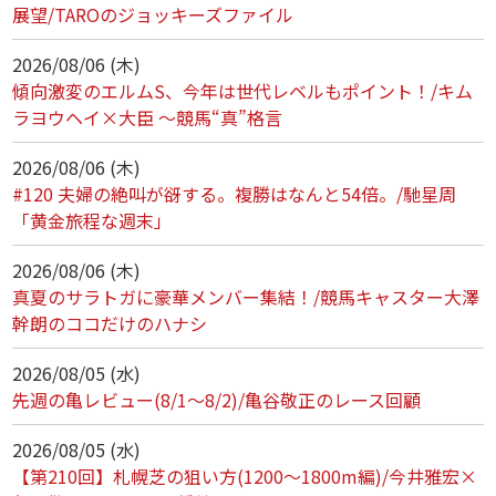
展望/TAROのジョッキーズファイル
2026/08/06 (木)
傾向激変のエルムS、今年は世代レベルもポイント！/キム
ラヨウヘイ×大臣 ～競馬“真”格言
2026/08/06 (木)
#120 夫婦の絶叫が谺する。複勝はなんと54倍。/馳星周
「黄金旅程な週末」
2026/08/06 (木)
真夏のサラトガに豪華メンバー集結！/競馬キャスター大澤
幹朗のココだけのハナシ
2026/08/05 (水)
先週の亀レビュー(8/1～8/2)/亀谷敬正のレース回顧
2026/08/05 (水)
【第210回】札幌芝の狙い方(1200～1800m編)/今井雅宏×