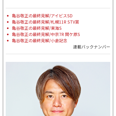
亀谷敬正の最終見解/アイビスSD
亀谷敬正の最終見解/札幌11R STV賞
亀谷敬正の最終見解/東海S
亀谷敬正の最終見解/中京7R 関ケ原S
亀谷敬正の最終見解/小倉記念
連載バックナンバー