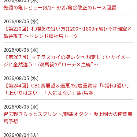
先週の亀レビュー(8/1～8/2)/亀谷敬正のレース回顧
2026/08/05 (水)
【第210回】札幌芝の狙い方(1200～1800m編)/今井雅宏×
亀谷敬正 ～トレンド種牡馬トーク
2026/08/05 (水)
【第267回】マテラスカイの凄いクセ 想定していたイメー
ジと全然違う！/双馬毅の“ローテ×血統”…
2026/08/05 (水)
【第244回】CBC賞展望＆道悪の2歳重賞は「時計は遅い」
「上がりは速い」「人気はない」馬/馬券…
2026/08/05 (水)
習志野きらっとスプリント/競馬オタク・坂上明大の南関競
馬予想
2026/08/04 (火)