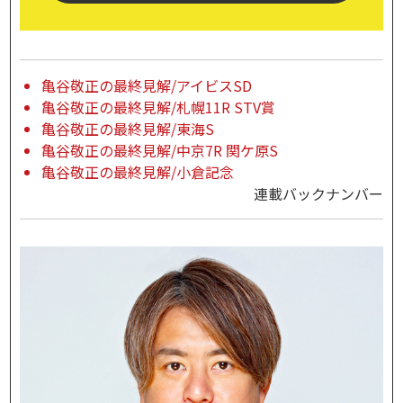
亀谷敬正の最終見解/アイビスSD
亀谷敬正の最終見解/札幌11R STV賞
亀谷敬正の最終見解/東海S
亀谷敬正の最終見解/中京7R 関ケ原S
亀谷敬正の最終見解/小倉記念
連載バックナンバー