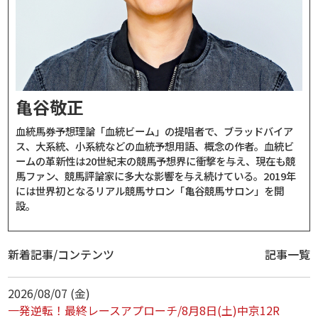
亀谷敬正
血統馬券予想理論「血統ビーム」の提唱者で、ブラッドバイア
ス、大系統、小系統などの血統予想用語、概念の作者。血統ビ
ームの革新性は20世紀末の競馬予想界に衝撃を与え、現在も競
馬ファン、競馬評論家に多大な影響を与え続けている。2019年
には世界初となるリアル競馬サロン「亀谷競馬サロン」を開
設。
新着記事/コンテンツ
記事一覧
2026/08/07 (金)
一発逆転！最終レースアプローチ/8月8日(土)中京12R