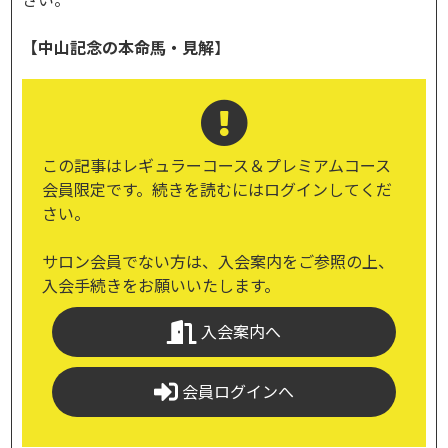
【中山記念の本命馬・見解
】
この記事はレギュラーコース＆プレミアムコース
会員限定です。続きを読むにはログインしてくだ
さい。
サロン会員でない方は、入会案内をご参照の上、
入会手続きをお願いいたします。
入会案内へ
会員ログインへ