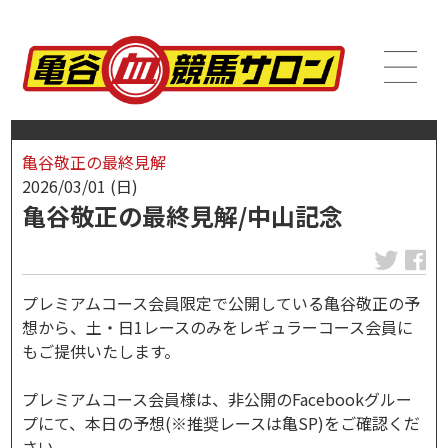
亀谷敬正の最終見解
2026/03/01 (日)
亀谷敬正の最終見解/中山記念
プレミアムコース会員限定で公開している亀谷敬正の予
想から、土・日1レースのみをレギュラーコース会員に
もご提供いたします。
プレミアムコース会員様は、非公開のFacebookグルー
プにて、本日の予想(※推奨レースは亀SP)をご確認くだ
さい。