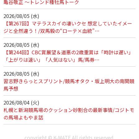
亀谷敬正 ～トレンド種牡馬トーク
2026/08/05 (水)
【第267回】マテラスカイの凄いクセ 想定していたイメー
ジと全然違う！/双馬毅の“ローテ×血統”…
2026/08/05 (水)
【第244回】CBC賞展望＆道悪の2歳重賞は「時計は遅い」
「上がりは速い」「人気はない」馬/馬券…
2026/08/05 (水)
習志野きらっとスプリント/競馬オタク・坂上明大の南関競
馬予想
2026/08/04 (火)
札幌と新潟競馬場のクッション砂割合の最新事情/コジトモ
の馬場よもやま話
copyright © K-MATE All rights reserved.