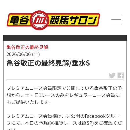
亀谷敬正の最終見解
2026/06/06 (土)
亀谷敬正の最終見解/垂水S
プレミアムコース会員限定で公開している亀谷敬正の予
想から、土・日1レースのみをレギュラーコース会員に
もご提供いたします。
プレミアムコース会員様は、非公開のFacebookグルー
プにて、本日の予想(※推奨レースは亀SP)をご確認くだ
さい。