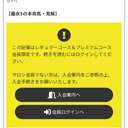
【垂水Sの本命馬・見解
】
この記事はレギュラーコース＆プレミアムコース
会員限定です。続きを読むにはログインしてくだ
さい。
サロン会員でない方は、入会案内をご参照の上、
入会手続きをお願いいたします。
入会案内へ
会員ログインへ