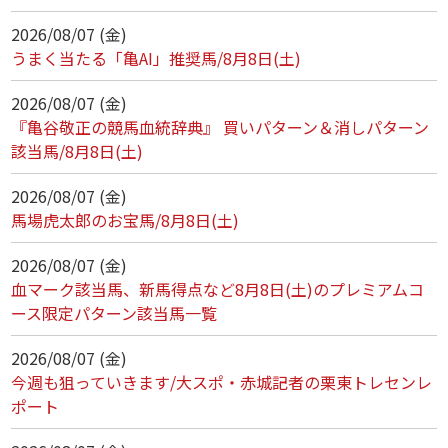
2026/08/07 (金)
うまく当たる「亀AI」推奨馬/8月8日(土)
2026/08/07 (金)
『亀谷敬正の競馬血統辞典』 買いパターン＆消しパターン
該当馬/8月8日(土)
2026/08/07 (金)
馬場虎太郎のお宝馬/8月8日(土)
2026/08/07 (金)
血マーク該当馬、新馬得点など8月8日(土)のプレミアムコ
ース限定パターン該当馬一覧
2026/08/07 (金)
今週も狙っていきます/大スポ・赤城記者の栗東トレセンレ
ポート