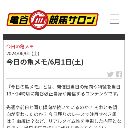
今日の亀メモ
2024/06/01 (土)
今日の亀メモ/6月1日(土)
『今日の亀メモ』とは、開催日当日の傾向や特徴を当日
13～14時頃に亀谷敬正自身が発信するコンテンツです。
先週や前日と同じ傾向が続いているのか？ それとも傾
向が変わったのか？ 今日残りのレースで注目すべき馬
は？ 血統は？など、リアルタイム性を重視した内容とな
ります。当日の馬券検討にぜひお役立てください。