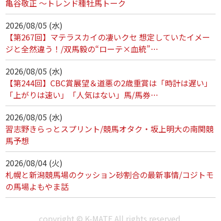
亀谷敬正 ～トレンド種牡馬トーク
2026/08/05 (水)
【第267回】マテラスカイの凄いクセ 想定していたイメー
ジと全然違う！/双馬毅の“ローテ×血統”…
2026/08/05 (水)
【第244回】CBC賞展望＆道悪の2歳重賞は「時計は遅い」
「上がりは速い」「人気はない」馬/馬券…
2026/08/05 (水)
習志野きらっとスプリント/競馬オタク・坂上明大の南関競
馬予想
2026/08/04 (火)
札幌と新潟競馬場のクッション砂割合の最新事情/コジトモ
の馬場よもやま話
copyright © K-MATE All rights reserved.