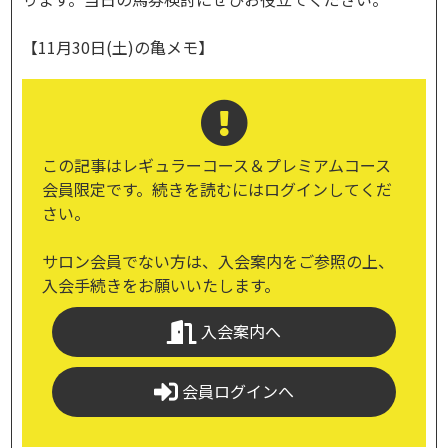
【11月30日(土)の亀メモ】
この記事はレギュラーコース＆プレミアムコース
会員限定です。続きを読むにはログインしてくだ
さい。
サロン会員でない方は、入会案内をご参照の上、
入会手続きをお願いいたします。
入会案内へ
会員ログインへ