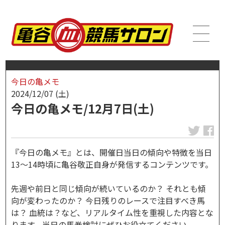
今日の亀メモ
2024/12/07 (土)
今日の亀メモ/12月7日(土)
『今日の亀メモ』とは、開催日当日の傾向や特徴を当日
13～14時頃に亀谷敬正自身が発信するコンテンツです。
先週や前日と同じ傾向が続いているのか？ それとも傾
向が変わったのか？ 今日残りのレースで注目すべき馬
は？ 血統は？など、リアルタイム性を重視した内容とな
ります。当日の馬券検討にぜひお役立てください。