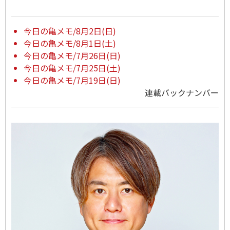
今日の亀メモ/8月2日(日)
今日の亀メモ/8月1日(土)
今日の亀メモ/7月26日(日)
今日の亀メモ/7月25日(土)
今日の亀メモ/7月19日(日)
連載バックナンバー