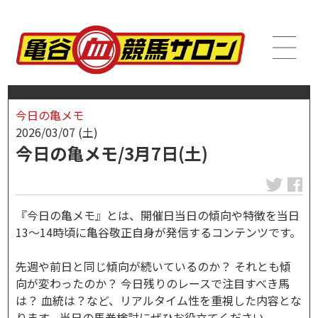
今日の亀メモ
2026/03/07 (土)
今日の亀メモ/3月7日(土)
『今日の亀メモ』とは、開催日当日の傾向や特徴を当日
13～14時頃に亀谷敬正自身が発信するコンテンツです。
先週や前日と同じ傾向が続いているのか？ それとも傾
向が変わったのか？ 今日残りのレースで注目すべき馬
は？ 血統は？など、リアルタイム性を重視した内容とな
ります。当日の馬券検討にぜひお役立てください。