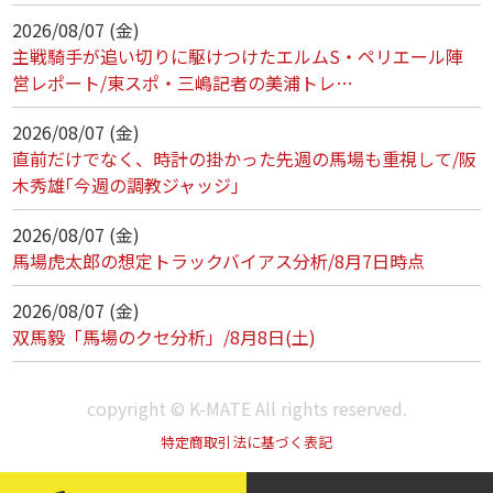
2026/08/07 (金)
主戦騎手が追い切りに駆けつけたエルムS・ペリエール陣
営レポート/東スポ・三嶋記者の美浦トレ…
2026/08/07 (金)
直前だけでなく、時計の掛かった先週の馬場も重視して/阪
木秀雄｢今週の調教ジャッジ｣
2026/08/07 (金)
馬場虎太郎の想定トラックバイアス分析/8月7日時点
2026/08/07 (金)
双馬毅「馬場のクセ分析」/8月8日(土)
copyright © K-MATE All rights reserved.
特定商取引法に基づく表記