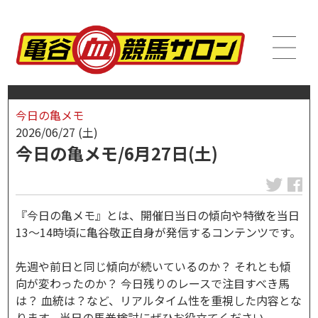
今日の亀メモ
2026/06/27 (土)
今日の亀メモ/6月27日(土)
『今日の亀メモ』とは、開催日当日の傾向や特徴を当日
13～14時頃に亀谷敬正自身が発信するコンテンツです。
先週や前日と同じ傾向が続いているのか？ それとも傾
向が変わったのか？ 今日残りのレースで注目すべき馬
は？ 血統は？など、リアルタイム性を重視した内容とな
ります。当日の馬券検討にぜひお役立てください。