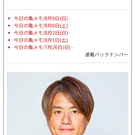
今日の亀メモ/8月9日(日)
今日の亀メモ/8月8日(土)
今日の亀メモ/8月2日(日)
今日の亀メモ/8月1日(土)
今日の亀メモ/7月26日(日)
連載バックナンバー