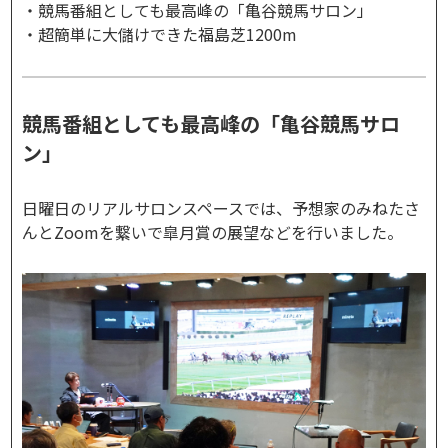
・競馬番組としても最高峰の「亀谷競馬サロン」
・超簡単に大儲けできた福島芝1200m
競馬番組としても最高峰の「亀谷競馬サロ
ン」
日曜日のリアルサロンスペースでは、予想家のみねたさ
んとZoomを繋いで皐月賞の展望などを行いました。