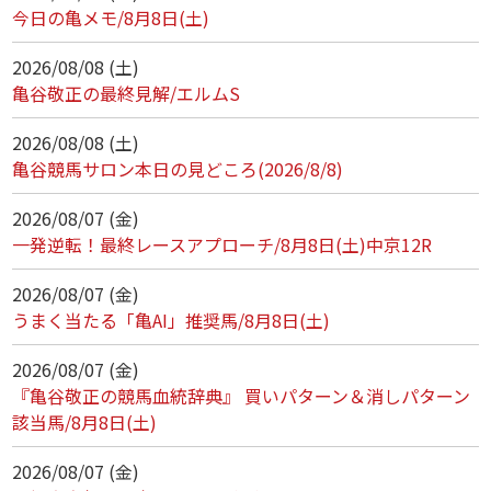
今日の亀メモ/8月8日(土)
2026/08/08 (土)
亀谷敬正の最終見解/エルムS
2026/08/08 (土)
亀谷競馬サロン本日の見どころ(2026/8/8)
2026/08/07 (金)
一発逆転！最終レースアプローチ/8月8日(土)中京12R
2026/08/07 (金)
うまく当たる「亀AI」推奨馬/8月8日(土)
2026/08/07 (金)
『亀谷敬正の競馬血統辞典』 買いパターン＆消しパターン
該当馬/8月8日(土)
2026/08/07 (金)