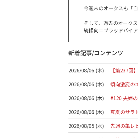
今週末のオークスも「自
そして、過去のオークス
統傾向＝ブラッドバイア
新着記事/コンテンツ
2026/08/06 (木)
【第237回
2026/08/06 (木)
傾向激変のエ
2026/08/06 (木)
#120 夫
2026/08/06 (木)
真夏のサラ
2026/08/05 (水)
先週の亀レビ