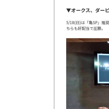
▼オークス、ダー
5/18(日)は「亀SP
ちらも好配当で圧勝。