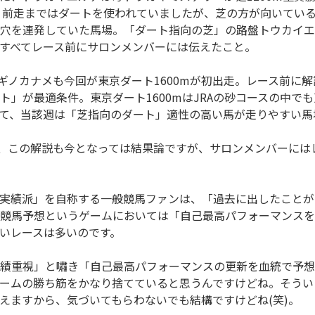
m。前走まではダートを使われていましたが、芝の方が向いてい
穴を連発していた馬場。「ダート指向の芝」の路盤トウカイエ
すべてレース前にサロンメンバーには伝えたこと。
ウギノカナメも今回が東京ダート1600mが初出走。レース前に
ト」が最適条件。東京ダート1600mはJRAの砂コースの中で
て、当該週は「芝指向のダート」適性の高い馬が走りやすい馬
)、この解説も今となっては結果論ですが、サロンメンバーには
実績派」を自称する一般競馬ファンは、「過去に出したことが
競馬予想というゲームにおいては「自己最高パフォーマンスを
いレースは多いのです。
績重視」と嘯き「自己最高パフォーマンスの更新を血統で予想
ームの勝ち筋をかなり捨てていると思うんですけどね。そうい
えますから、気づいてもらわないでも結構ですけどね(笑)。