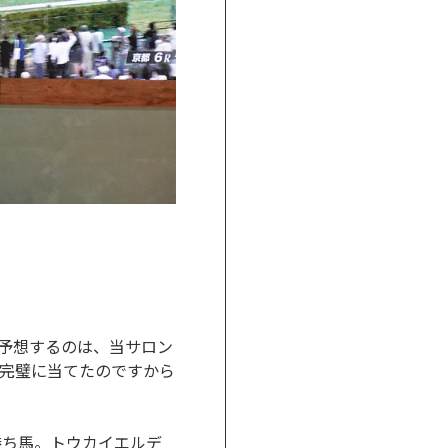
と予想するのは、当サロン
完璧に当てたのですから
勝ち馬。トウカイエルデ