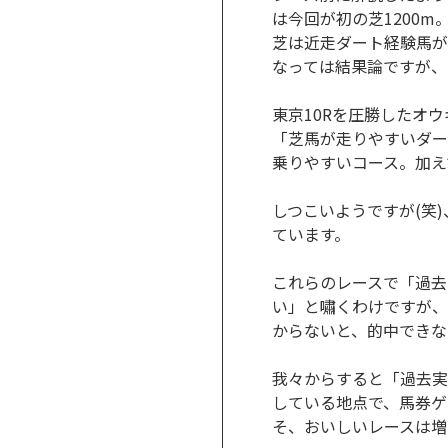
は今回が初の芝1200
芝は近走ダート経験馬が
なっては結果論ですが、
東京10Rを圧勝したオ
「芝馬が走りやすいダー
乗りやすいコース。加え
しつこいようですが(笑
ています。
これらのレースで「過去
い」と嘯くわけですが、
からないと、的中できな
我々からすると「過去実
している地点で、馬券ゲ
そ、おいしいレースは増