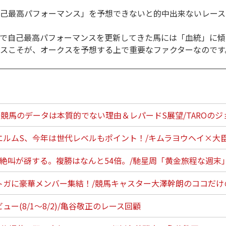
己最高パフォーマンス」を予想できないと的中出来ないレース
で自己最高パフォーマンスを更新してきた馬には「血統」に傾
スこそが、オークスを予想する上で重要なファクターなのです
】競馬のデータは本質的でない理由＆レパードS展望/TAROの
ルムS、今年は世代レベルもポイント！/キムラヨウヘイ×大臣
婦の絶叫が谺する。複勝はなんと54倍。/馳星周「黄金旅程な週末
トガに豪華メンバー集結！/競馬キャスター大澤幹朗のココだけ
ュー(8/1～8/2)/亀谷敬正のレース回顧