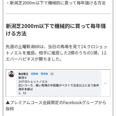
・新潟芝2000m以下で機械的に買って毎年儲ける方法
新潟芝2000m以下で機械的に買って毎年儲
ける方法
先週の土曜新潟6Rは、当日の馬場を見て14.クロシェッ
トノエルを推奨。相手に推奨した2頭のうちの1頭、12.
エバーハピネスが勝ちました。
▲プレミアムコース会員限定のFacebookグループから
抜粋