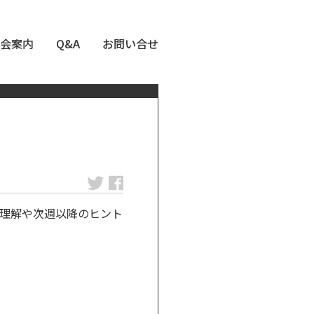
会案内
Q&A
お問い合せ
理解や次週以降のヒント