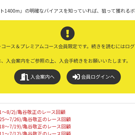
ト1400m」の明確なバイアスを知っていれば、狙って獲れる
ーコース＆プレミアムコース会員限定です。続きを読むにはログ
は、入会案内をご参照の上、入会手続きをお願いいたします。
入会案内へ
会員ログインへ
1～8/2)/亀谷敬正のレース回顧
25～7/26)/亀谷敬正のレース回顧
18～7/19)/亀谷敬正のレース回顧
11～7/12)/亀谷敬正のレース回顧