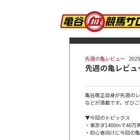
先週の亀レビュー
2025
先週の亀レビュー(
亀谷敬正自身が先週のレ
などが満載です。ぜひご
▼今回のトピックス
・東京ダ1400mで40
・初心者向けに今回の亀