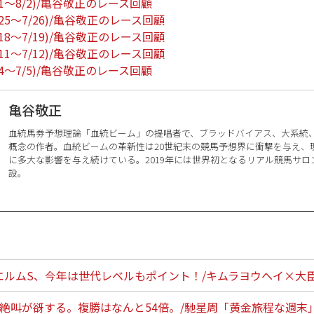
1～8/2)/亀谷敬正のレース回顧
25～7/26)/亀谷敬正のレース回顧
18～7/19)/亀谷敬正のレース回顧
11～7/12)/亀谷敬正のレース回顧
4～7/5)/亀谷敬正のレース回顧
亀谷敬正
血統馬券予想理論「血統ビーム」の提唱者で、ブラッドバイアス、大系統
概念の作者。血統ビームの革新性は20世紀末の競馬予想界に衝撃を与え、
に多大な影響を与え続けている。2019年には世界初となるリアル競馬サ
設。
ルムS、今年は世代レベルもポイント！/キムラヨウヘイ×大臣
婦の絶叫が谺する。複勝はなんと54倍。/馳星周「黄金旅程な週末