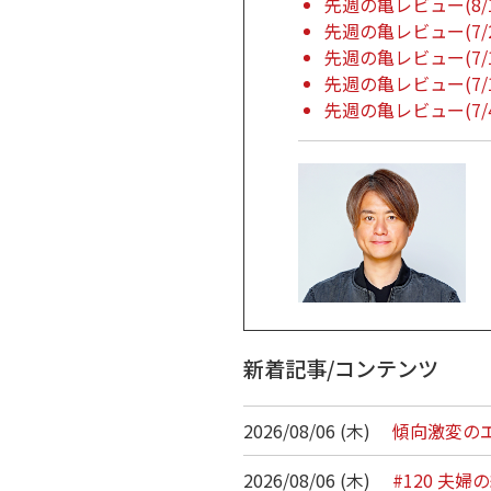
先週の亀レビュー(8/
先週の亀レビュー(7/
先週の亀レビュー(7/
先週の亀レビュー(7/
先週の亀レビュー(7/
新着記事/コンテンツ
2026/08/06 (木)
傾向激変のエ
2026/08/06 (木)
#120 夫