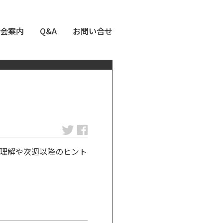
会案内
Q&A
お問い合せ
理解や次週以降のヒント