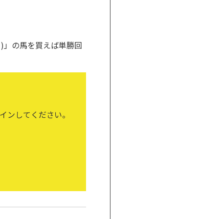
1)」の馬を買えば単勝回
インしてください。