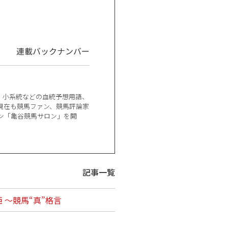
連載バックナンバー
、小系統などの血統予想用語、
現在も競馬ファン、競馬評論家
ロン「亀谷競馬サロン」を開
記事一覧
 ～競馬“真”格言
」