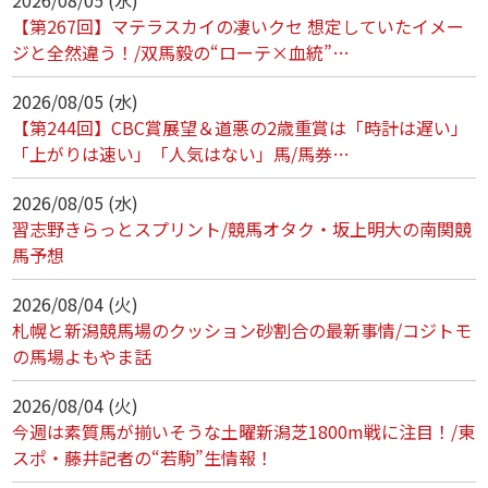
【第267回】マテラスカイの凄いクセ 想定していたイメー
ジと全然違う！/双馬毅の“ローテ×血統”…
2026/08/05 (水)
【第244回】CBC賞展望＆道悪の2歳重賞は「時計は遅い」
「上がりは速い」「人気はない」馬/馬券…
2026/08/05 (水)
習志野きらっとスプリント/競馬オタク・坂上明大の南関競
馬予想
2026/08/04 (火)
札幌と新潟競馬場のクッション砂割合の最新事情/コジトモ
の馬場よもやま話
2026/08/04 (火)
今週は素質馬が揃いそうな土曜新潟芝1800m戦に注目！/東
スポ・藤井記者の“若駒”生情報！