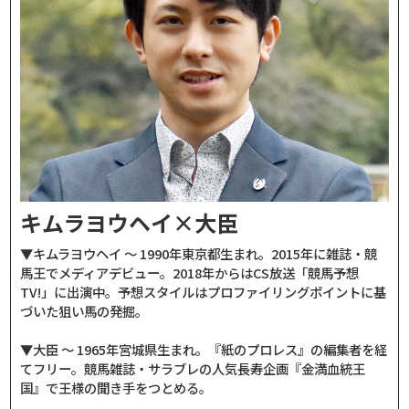
キムラヨウヘイ×大臣
▼キムラヨウヘイ ～ 1990年東京都生まれ。2015年に雑誌・競
馬王でメディアデビュー。2018年からはCS放送「競馬予想
TV!」に出演中。予想スタイルはプロファイリングポイントに基
づいた狙い馬の発掘。
▼大臣 ～ 1965年宮城県生まれ。『紙のプロレス』の編集者を経
てフリー。競馬雑誌・サラブレの人気長寿企画『金満血統王
国』で王様の聞き手をつとめる。