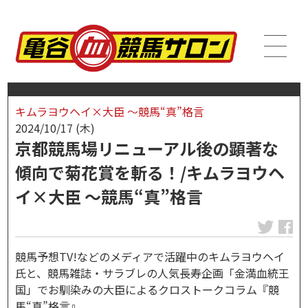
キムラヨウヘイ×大臣 ～競馬“真”格言
2024/10/17 (木)
京都競馬場リニューアル後の顕著な
傾向で菊花賞を斬る！/キムラヨウヘ
イ×大臣 ～競馬“真”格言
競馬予想TV!などのメディアで活躍中のキムラヨウヘイ
氏と、競馬雑誌・サラブレの人気長寿企画「金満血統王
国」でお馴染みの大臣によるクロストークコラム『競
馬“真”格言』。