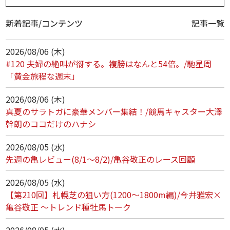
新着記事/コンテンツ
記事一覧
2026/08/06 (木)
#120 夫婦の絶叫が谺する。複勝はなんと54倍。/馳星周
「黄金旅程な週末」
2026/08/06 (木)
真夏のサラトガに豪華メンバー集結！/競馬キャスター大澤
幹朗のココだけのハナシ
2026/08/05 (水)
先週の亀レビュー(8/1～8/2)/亀谷敬正のレース回顧
2026/08/05 (水)
【第210回】札幌芝の狙い方(1200～1800m編)/今井雅宏×
亀谷敬正 ～トレンド種牡馬トーク
2026/08/05 (水)