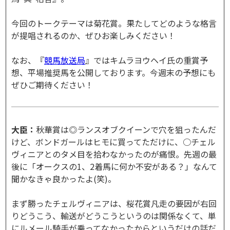
今回のトークテーマは菊花賞。果たしてどのような格言
が提唱されるのか、ぜひお楽しみください！
なお、『
競馬放送局
』ではキムラヨウヘイ氏の重賞予
想、平場推奨馬を公開しております。今週末の予想にも
ぜひご期待ください！
大臣：
秋華賞は◎ランスオブクイーンで穴を狙ったんだ
けど、ボンドガールはヒモに買ってただけに、○チェル
ヴィニアとのタメ目を拾わなかったのが痛恨。先週の最
後に「オークスの1、2着馬に何か不安がある？」なんて
聞かなきゃ良かったよ(笑)。
まず勝ったチェルヴィニアは、桜花賞凡走の要因が右回
りどうこう、輸送がどうこうというのは関係なくて、単
にルメール騎手が乗ってなかったからというだけの話だ