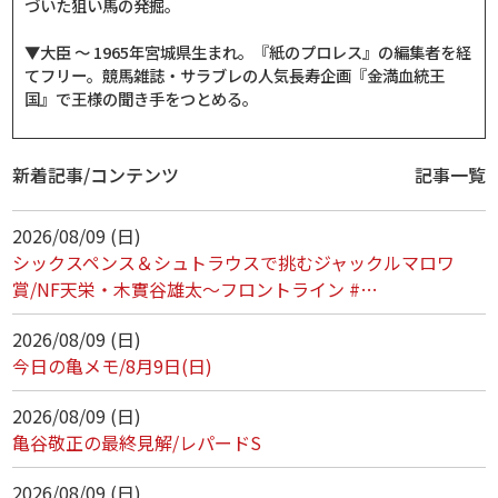
づいた狙い馬の発掘。
▼大臣 ～ 1965年宮城県生まれ。『紙のプロレス』の編集者を経
てフリー。競馬雑誌・サラブレの人気長寿企画『金満血統王
国』で王様の聞き手をつとめる。
新着記事/コンテンツ
記事一覧
2026/08/09 (日)
シックスペンス＆シュトラウスで挑むジャックルマロワ
賞/NF天栄・木實谷雄太～フロントライン #…
2026/08/09 (日)
今日の亀メモ/8月9日(日)
2026/08/09 (日)
亀谷敬正の最終見解/レパードS
2026/08/09 (日)