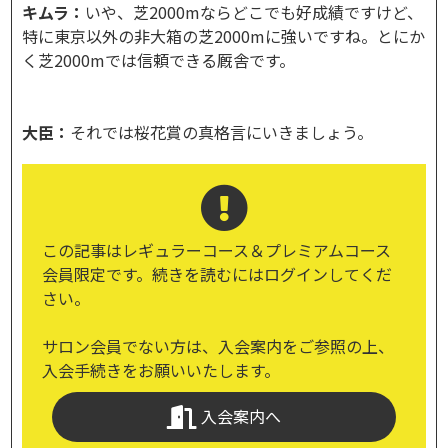
キムラ：
いや、芝2000mならどこでも好成績ですけど、
特に東京以外の非大箱の芝2000mに強いですね。とにか
く芝2000mでは信頼できる厩舎です。
大臣：
それでは桜花賞の真格言にいきましょう。
この記事はレギュラーコース＆プレミアムコース
会員限定です。続きを読むにはログインしてくだ
さい。
サロン会員でない方は、入会案内をご参照の上、
入会手続きをお願いいたします。
入会案内へ