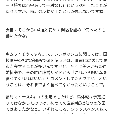
ード勝ちは百害あって一利なし」という話をしたことが
ありますが、前走の反動が出たとしか思えないですね。
大臣：
そこから中4週と初めて間隔を詰めて使ったのも
響いたかな。
キムラ：
そうですね。ステレンボッシュに関しては、国
枝厩舎の牝馬が関西でGIを使う時は、事前に輸送して栗
東滞在することが多いんですけど、今回は美浦からの直
前輸送で、その時に陣営サイドから「これから飼い葉を
食べてくれればいい」とコメントしてたんですね。とい
うことは、それまでよく食べてなかったということで。
結局マイナス4キロの出走でしたけど、馬体減は予定通
りではなかったのでは。初めての直前輸送が1つの敗因
ではあったかなと。いずれにしろ、シックスペンスもス