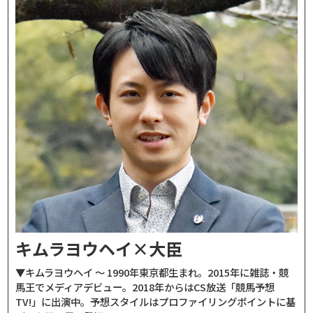
キムラヨウヘイ×大臣
▼キムラヨウヘイ ～ 1990年東京都生まれ。2015年に雑誌・競
馬王でメディアデビュー。2018年からはCS放送「競馬予想
TV!」に出演中。予想スタイルはプロファイリングポイントに基