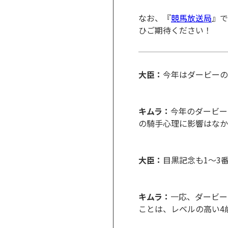
なお、『
競馬放送局
』で
ひご期待ください！
大臣：
今年はダービーの
キムラ：
今年のダービー
の騎手心理に影響はなか
大臣：
目黒記念も1～3
キムラ：
一応、ダービー
ことは、レベルの高い4