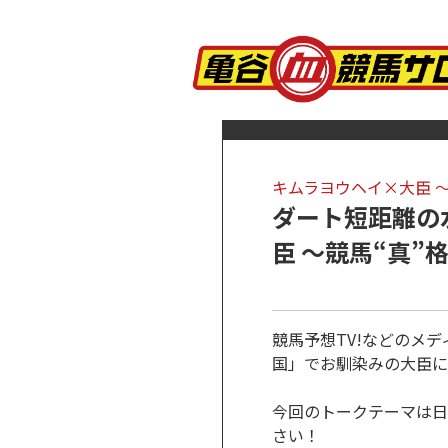
キムラヨウヘイ×大臣 ～
ダート短距離の
臣 ～競馬“真”
競馬予想TV!などのメ
国」でお馴染みの大臣に
今回のトークテーマは日
さい！