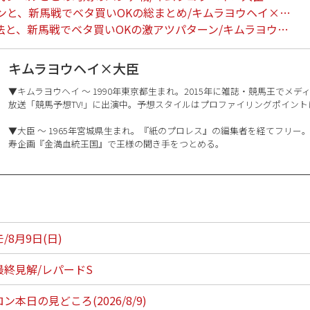
ンと、新馬戦でベタ買いOKの総まとめ/キムラヨウヘイ×…
法と、新馬戦でベタ買いOKの激アツパターン/キムラヨウ…
キムラヨウヘイ×大臣
▼キムラヨウヘイ ～ 1990年東京都生まれ。2015年に雑誌・競馬王でメディ
放送「競馬予想TV!」に出演中。予想スタイルはプロファイリングポイン
▼大臣 ～ 1965年宮城県生まれ。『紙のプロレス』の編集者を経てフリ
寿企画『金満血統王国』で王様の聞き手をつとめる。
8月9日(日)
終見解/レパードS
本日の見どころ(2026/8/9)