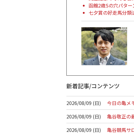
函館2歳Sの穴パター
七夕賞の好走馬分類
新着記事/コンテンツ
2026/08/09 (日)
今日の亀メモ/
2026/08/09 (日)
亀谷敬正の最
2026/08/09 (日)
亀谷競馬サロン