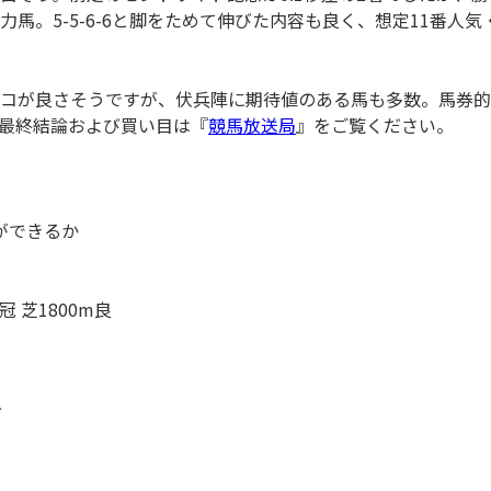
馬。5-5-6-6と脚をためて伸びた内容も良く、想定11番人気・
コが良さそうですが、伏兵陣に期待値のある馬も多数。馬券的
最終結論および買い目は『
競馬放送局
』をご覧ください。
ができるか
冠 芝1800m良
グ