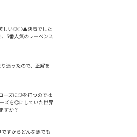
美しい◎○▲決着でした
で、5番人気のレーベンス
なり迷ったので、正解を
ローズに◎を打つのでは
ーズを◎にしていた世界
ますか？
番枠ですからどんな馬でも