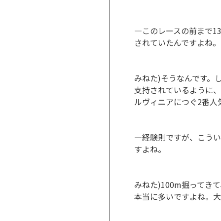
―このレースの前まで1
されていたんですよね。
みねた)そうなんです。
支持されているように、
ルヴィニアにつぐ2番人
―経験則ですが、こうい
すよね。
みねた)100m掘って
本当に多いですよね。大