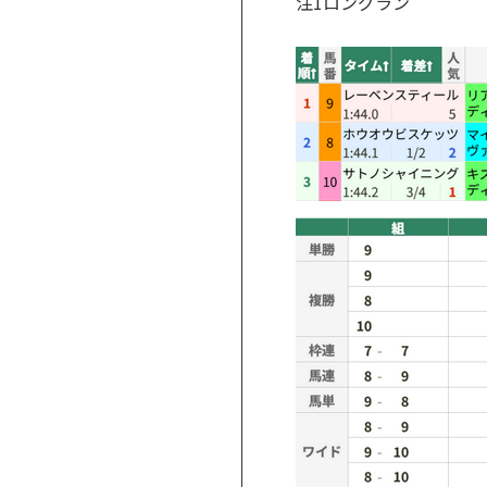
注1ロングラン