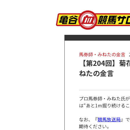
馬券師・みねたの金言
【第204回】
ねたの金言
プロ馬券師・みねた氏が
は“あと1m掘り続ける
なお、『
競馬放送局
』で
期待ください。