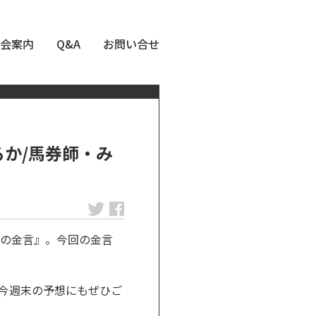
会案内
Q&A
お問い合せ
るか/馬券師・み
の金言』。今回の金言
今週末の予想にもぜひご